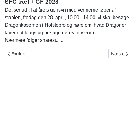
SFC træf + GF 2023
Det ser ud til at årets gensyn med vennerne løber af
stablen, fredag den 28. april, 10.00 - 14.00, vi skal besøge
Dragonkasernen i Holstebro og høre om, hvad Dragoner
laver nutildags og besøge deres museum.
Nærmere følger snarest......
Forrige artikel: SFC Indkaldelse til generalforsamling og årsmød
Næste artike
Forrige
Næste